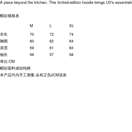
A piece beyond the kitchen. This limited-edition hoodie brings UV's essentia
帽衫规格表
M
L
XL
衣长
70
72
74
胸围
60
62
64
肩宽
59
61
63
袖长
56
57
58
单位:CM
帽衫面料成份纯棉
本产品均为手工测量,会有正负2CM误差